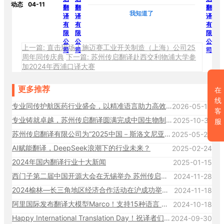
动态
04-11
我知道了
上一篇: 直击现场！施迈赛工业开关制造（上海）公司25
周年同传庆典
下一篇: 苏州传启翻译赴西交利物浦大学参
加2024年西浦口译大赛
更多推荐
在
线
专业同传护航医药行业盛会，以精准语言助力高效沟通
2026-05-13
客
专业铸就卓越，苏州传启翻译圆满完成中国生物制药论坛与西门子2025年开源活动同声传译任务
2025-10-31
服
苏州传启翻译有限公司为“2025中国－斯洛文尼亚商务与投资论坛”提供全程语言支持，助力中斯经贸合作新篇章
2025-05-26
AI赋能翻译，DeepSeek浪潮下的行业未来？
2025-02-24
2024年国内翻译行业十大新闻
2025-01-15
西门子第二届中国开源大会在无锡举办 苏州传启翻译提供会议同传
2024-11-28
2024榆林—长三角地区经济合作活动在沪成功举办 传启翻译提供会议交传
2024-11-18
阿里国际发布翻译大模型Marco！支持15种语言 效果超越谷歌、GPT-4
2024-10-18
Happy International Translation Day！祝译者们节日快乐！
2024-09-30